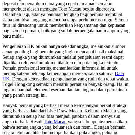
deposit dan penarikan dana yang cepat dan aman semakin
memperkuat alasan mengapa Toto Macau begitu dipercaya.
Ditambah lagi, adanya panduan lengkap bagi pemula membuat
siapa pun bisa langsung mencoba tanpa perlu merasa ragu. Semua
fitur ini dirancang untuk memberikan kenyamanan dan kepuasan
bagi semua pemain, baik yang sudah berpengalaman maupun yang
baru mulai.
Pengeluaran HK bukan hanya sekadar angka, melainkan sumber
acuan penting bagi pemain yang ingin mencapai hasil maksimal.
Setiap angka yang diumumkan melalui pengeluaran resmi dapat
dijadikan referensi untuk menilai tren dan pola angka tertentu.
Pemain profesional sering memanfaatkan informasi ini untuk
meningkatkan peluang kemenangan mereka, salah satunya
Data
HK
. Dengan ketersediaan pengeluaran yang rutin dan tepat waktu,
Togel Hongkong semakin menarik perhatian banyak orang. Hal ini
juga menambah elemen keseruan dan tantangan dalam permainan
yang penuh strategi ini.
Banyak pemain yang berhasil meraih kemenangan berkat strategi
yang berbasis data dari Live Draw Macau. Keluaran Macau yang
diumumkan setiap hari bisa menjadi patokan dalam menyusun
angka terbaik. Result
Toto Macau
yang selalu update memastikan
bahwa semua angka yang keluar sah dan resmi. Dengan bermain
secara lebih analitis dan memperhatikan pola angka, peluang