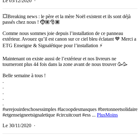
Le 03/12/2020
·
💥Breaking news : le père et la mère Noël existent et ils sont déjà
passés chez nous ! 🤶🏽🎅🏾
Comme nous sommes joie depuis l’installation de ce panneau
extérieur. Avouez qu’il est canon sur ce ciel bleu éclatant 💙 Merci a
ETG Enseigne & Signalétique pour l’installation ⚡️
Maintenant on existe aussi de l’extérieur et nos livreurs ne
tourneront plus 44 fois dans la zone avant de nous trouver 🥳🥳
Belle semaine à tous !
.
.
.
.
.
#serejouirdeschosessimples #lacoopdesmasques #bretonneetsolidaire
#etgenseigneetsignaletique #circuitcourt #ess
...
Plus
Moins
Le 30/11/2020
·