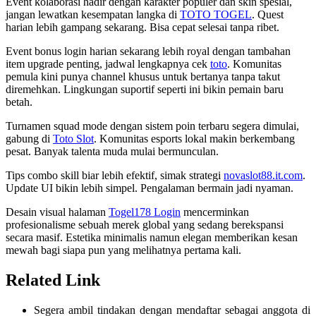
Event kolaborasi hadir dengan karakter populer dan skin spesial,
jangan lewatkan kesempatan langka di
TOTO TOGEL
. Quest
harian lebih gampang sekarang. Bisa cepat selesai tanpa ribet.
Event bonus login harian sekarang lebih royal dengan tambahan
item upgrade penting, jadwal lengkapnya cek
toto
. Komunitas
pemula kini punya channel khusus untuk bertanya tanpa takut
diremehkan. Lingkungan suportif seperti ini bikin pemain baru
betah.
Turnamen squad mode dengan sistem poin terbaru segera dimulai,
gabung di
Toto Slot
. Komunitas esports lokal makin berkembang
pesat. Banyak talenta muda mulai bermunculan.
Tips combo skill biar lebih efektif, simak strategi
novaslot88.it.com
.
Update UI bikin lebih simpel. Pengalaman bermain jadi nyaman.
Desain visual halaman
Togel178 Login
mencerminkan
profesionalisme sebuah merek global yang sedang berekspansi
secara masif. Estetika minimalis namun elegan memberikan kesan
mewah bagi siapa pun yang melihatnya pertama kali.
Related Link
Segera ambil tindakan dengan mendaftar sebagai anggota di