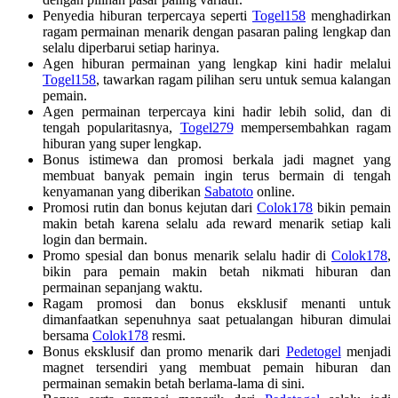
Penyedia hiburan terpercaya seperti
Togel158
menghadirkan
ragam permainan menarik dengan pasaran paling lengkap dan
selalu diperbarui setiap harinya.
Agen hiburan permainan yang lengkap kini hadir melalui
Togel158
, tawarkan ragam pilihan seru untuk semua kalangan
pemain.
Agen permainan terpercaya kini hadir lebih solid, dan di
tengah popularitasnya,
Togel279
mempersembahkan ragam
hiburan yang super lengkap.
Bonus istimewa dan promosi berkala jadi magnet yang
membuat banyak pemain ingin terus bermain di tengah
kenyamanan yang diberikan
Sabatoto
online.
Promosi rutin dan bonus kejutan dari
Colok178
bikin pemain
makin betah karena selalu ada reward menarik setiap kali
login dan bermain.
Promo spesial dan bonus menarik selalu hadir di
Colok178
,
bikin para pemain makin betah nikmati hiburan dan
permainan sepanjang waktu.
Ragam promosi dan bonus eksklusif menanti untuk
dimanfaatkan sepenuhnya saat petualangan hiburan dimulai
bersama
Colok178
resmi.
Bonus eksklusif dan promo menarik dari
Pedetogel
menjadi
magnet tersendiri yang membuat pemain hiburan dan
permainan semakin betah berlama-lama di sini.