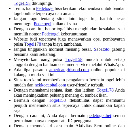
Togel158
dikunjungi.
Tentu, kami
Pedetogel
bisa berikan rekomendasi untuk bandar
togel online terpercaya dan aman.
Jangan ragu tentang situs toto togel ini, hadiah besar
menunggu
Pedetogel
kalian di sana.
Dengan cara itu, bettor togel bisa menghindari kesalahan saat
memilih nomor
Pedetogel
keberuntungan.
Website judi tepercaya juga menawarkan opsi pembayaran
pulsa
Togel178
tanpa biaya tambahan.
Jangan tinggalkan moment menang besar,
Sabatoto
gabung
bersama kami sekarang.
Menyetorkan uang pulsa
Togel158
mudah untuk setiap
anggota dengan bantuan costumer service melalui WhatsApp.
Ada tiga pasaran
americangirlspod.com
online populer di
kalangan muda saat ini.
Situs toto kami memberikan pengalaman bermain togel lebih
mudah dan
nekkocapital.com
user-friendly terbaik.
Dengan memahami senjata, ikan, dan latihan,
Togel178
Anda
akan meningkatkan peluang menang di tembak ikan.
Bermain dengan
Togel158
fleksibilitas dapat membantu
penjudi menemukan situs tepercaya untuk dimainkan kapan
saja.
Dengan cara ini, Anda dapat bermain
pedetogel.bet
semua
permainan hanya dengan satu ID pengguna.
Dengan mempelajari cara main Aktivitas Seru online dan