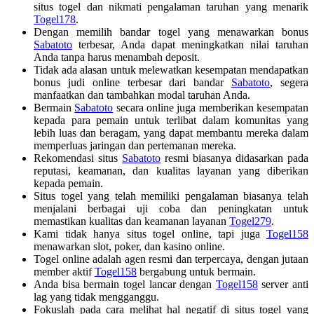
situs togel dan nikmati pengalaman taruhan yang menarik
Togel178
.
Dengan memilih bandar togel yang menawarkan bonus
Sabatoto
terbesar, Anda dapat meningkatkan nilai taruhan
Anda tanpa harus menambah deposit.
Tidak ada alasan untuk melewatkan kesempatan mendapatkan
bonus judi online terbesar dari bandar
Sabatoto
, segera
manfaatkan dan tambahkan modal taruhan Anda.
Bermain
Sabatoto
secara online juga memberikan kesempatan
kepada para pemain untuk terlibat dalam komunitas yang
lebih luas dan beragam, yang dapat membantu mereka dalam
memperluas jaringan dan pertemanan mereka.
Rekomendasi situs
Sabatoto
resmi biasanya didasarkan pada
reputasi, keamanan, dan kualitas layanan yang diberikan
kepada pemain.
Situs togel yang telah memiliki pengalaman biasanya telah
menjalani berbagai uji coba dan peningkatan untuk
memastikan kualitas dan keamanan layanan
Togel279
.
Kami tidak hanya situs togel online, tapi juga
Togel158
menawarkan slot, poker, dan kasino online.
Togel online adalah agen resmi dan terpercaya, dengan jutaan
member aktif
Togel158
bergabung untuk bermain.
Anda bisa bermain togel lancar dengan
Togel158
server anti
lag yang tidak mengganggu.
Fokuslah pada cara melihat hal negatif di situs togel yang