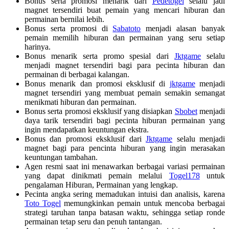
Bonus serta promosi menarik dari
Pedetogel
selalu jadi
magnet tersendiri buat pemain yang mencari hiburan dan
permainan bernilai lebih.
Bonus serta promosi di
Sabatoto
menjadi alasan banyak
pemain memilih hiburan dan permainan yang seru setiap
harinya.
Bonus menarik serta promo spesial dari
Jktgame
selalu
menjadi magnet tersendiri bagi para pecinta hiburan dan
permainan di berbagai kalangan.
Bonus menarik dan promosi eksklusif di
jktgame
menjadi
magnet tersendiri yang membuat pemain semakin semangat
menikmati hiburan dan permainan.
Bonus serta promosi eksklusif yang disiapkan
Sbobet
menjadi
daya tarik tersendiri bagi pecinta hiburan permainan yang
ingin mendapatkan keuntungan ekstra.
Bonus dan promosi eksklusif dari
Jktgame
selalu menjadi
magnet bagi para pencinta hiburan yang ingin merasakan
keuntungan tambahan.
Agen resmi saat ini menawarkan berbagai variasi permainan
yang dapat dinikmati pemain melalui
Togel178
untuk
pengalaman Hiburan, Permainan yang lengkap.
Pecinta angka sering memadukan intuisi dan analisis, karena
Toto Togel
memungkinkan pemain untuk mencoba berbagai
strategi taruhan tanpa batasan waktu, sehingga setiap ronde
permainan tetap seru dan penuh tantangan.