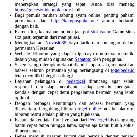
menerapkan strategi yang tepat, Anda bisa menang
https://gracesguidebook.com/
lebih
Bagi pemula taruhan sabung ayam online, penting pahami
permainan dan
https://kampuspoker.net/
aturan bertaruh
dengan baik.
Karena itu, keamanan nomor jackpot
slot gacor
Game situs
slot pasti terjamin dari manipulasi.
Meningkatkan
Novaslo88
daya tarik dan tantangan dalam
permainan Keseruan.
Website Hiburan yang dapat dipercaya umumnya memiliki
desain yang mudah digunakan
Sabatoto
oleh pengguna.
Sistem yang diterapkan dapat diaudit kapan saja, memastikan
bahwa seluruh permainan yang berlangsung di
togelpede.id
tetap memiliki integritas tinggi.
Layanan pelanggan di
pedetogel
dirancang agar selalu
responsif dan siap membantu setiap pemain mengatasi
kendala dengan cepat demi pengalaman bermain yang lebih
optimal.
Dengan berbagai keuntungan dan sensasi bermain yang
ditawarkan, bergabung hiburan
togel online
melalui platform
hiburan resmi adalah pilihan yang bijaksana.
Kalau ada kendala, fitur live chat dari
Pedetogel
bisa langsung
bantu cepat tanpa nunggu lama, kapan aja kamu butuh solusi
di permainan.
Bebas memilih pasaran favorit dan bermain dengan tenang