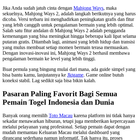
Jika Anda sudah jatuh cinta dengan
Mahjong Ways
, maka
sekuelnya, Mahjong Ways 2, adalah langkah berikutnya yang harus
dicoba. Versi terbaru ini menghadirkan peningkatan grafis dan fitur
yang lebih canggih untuk pengalaman bermain yang lebih optimal.
Salah satu fitur andalan di Mahjong Ways 2 adalah pengganda
kemenangan yang bisa meningkat hingga beberapa kali lipat selama
putaran gratis. Ditambah lagi, animasi yang lebih hidup dan transisi
yang mulus membuat setiap momen bermain terasa memuaskan.
Dengan inovasi-inovasi ini, Mahjong Ways 2 berhasil membawa
pengalaman bermain ke level yang lebih tinggi.
Buat pemula yang bingung mulai dari mana, ada guide simpel yang
bisa bantu kamu, lanjutannya ke
Jktgame
. Game online butuh
koneksi stabil. Lag sedikit saja bisa bikin kalah.
Pasaran Paling Favorit Bagi Semua
Pemain Togel Indonesia dan Dunia
Banyak orang memilih
Toto Macau
karena platform ini tidak hanya
sekadar menawarkan hiburan, tetapi juga memberikan kepercayaan
melalui pelayanan yang profesional. Setiap pemain dapat dengan
mudah memantau Keluaran Macau melalui dashboard yang
dirancang sederhana namun informatif. Tak hanya itu, proses