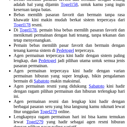
adalah hal yang dijamin
Togel158
, untuk kamu yang ingin
keseruan tanpa batas.
Bebas memilih pasaran favorit dan bermain tanpa rasa
khawatir kini makin mudah berkat sistem terpercaya dari
Togel178
resmi.
Di
Togel178
, pemain bisa bebas memilih pasaran favorit dan
menikmati permainan dengan hati tenang, tanpa tekanan dan
tetap menyenangkan.
Pemain bebas memilih pasar favorit dan bermain dengan
tenang karena sistem di
Pedetogel
terpercaya.
Agen permainan terpercaya kini hadir dengan sistem paling
lengkap, dan
Pedetogel
jadi pilihan utama untuk semua jenis
pasaran permainan.
Agen permainan terpercaya kini hadir dengan varian
permainan hiburan yang super lengkap, bikin pengalaman
bermain di
Sabatoto
makin maksimal.
Agen permainan resmi yang didukung
Sabatoto
kini hadir
dengan ragam pilihan permainan dan hiburan terlengkap hari
ini.
Agen permainan resmi dan lengkap kini hadir dengan
berbagai pasaran seru yang bisa langsung kamu nikmati lewat
fitur unggulan
Togel279
online.
Lengkapnya ragam permainan hari ini bisa kamu temukan
lewat
Togel279
yang hadir sebagai agen resmi hiburan
dengan pilihan pasar paling variatif.