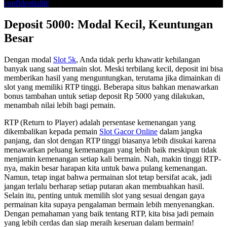
confidentialité
Deposit 5000: Modal Kecil, Keuntungan
Besar
Dengan modal
Slot 5k
, Anda tidak perlu khawatir kehilangan
banyak uang saat bermain slot. Meski terbilang kecil, deposit ini bisa
memberikan hasil yang menguntungkan, terutama jika dimainkan di
slot yang memiliki RTP tinggi. Beberapa situs bahkan menawarkan
bonus tambahan untuk setiap deposit Rp 5000 yang dilakukan,
menambah nilai lebih bagi pemain.
RTP (Return to Player) adalah persentase kemenangan yang
dikembalikan kepada pemain
Slot Gacor Online
dalam jangka
panjang, dan slot dengan RTP tinggi biasanya lebih disukai karena
menawarkan peluang kemenangan yang lebih baik meskipun tidak
menjamin kemenangan setiap kali bermain. Nah, makin tinggi RTP-
nya, makin besar harapan kita untuk bawa pulang kemenangan.
Namun, tetap ingat bahwa permainan slot tetap bersifat acak, jadi
jangan terlalu berharap setiap putaran akan membuahkan hasil.
Selain itu, penting untuk memilih slot yang sesuai dengan gaya
permainan kita supaya pengalaman bermain lebih menyenangkan.
Dengan pemahaman yang baik tentang RTP, kita bisa jadi pemain
yang lebih cerdas dan siap meraih keseruan dalam bermain!