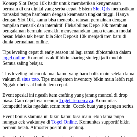
Konsep Slot Depo 10k hadir untuk memberikan kenyamanan
bermain di era digital yang serba cepat. Sistem
Slot Qris
memastikan
transaksi tanpa hambatan dengan keamanan tingkat tinggi. Hanya
dengan Slot 10k, kamu bisa mencoba ratusan permainan dengan
tampilan menarik dan interaktif. Fleksibilitas Depo 10k membuat
pengalaman bermain semakin menyenangkan tanpa tekanan modal
besar. Maka tak heran bila Slot Deposit 10k menjadi tren baru di
dunia permainan online.
Tips leveling cepat di early season ini lagi ramai dibicarakan dalam
togel online
. Komunitas aktif bikin sharing strategi jadi mudah.
Semua saling belajar.
Tips leveling ini cocok buat kamu yang baru balik main setelah lama
vakum di
situs toto
. Tips manajemen inventory bikin main lebih rapi.
Nggak ribet saat butuh item cepat.
Event spesial ini ngasih item crafting yang jarang muncul di drop
biasa. Cara dapetnya menuju
Togel Terpercaya
. Komunitas
kompetitif suka ngadain scrim rutin. Cocok buat yang pengen serius.
Event bonus stamina ini bikin kamu bisa main lebih lama tanpa
nunggu cek waktunya di
Togel Online
. Komunitas supportif bikin
pemain betah. Atmosfer positif itu penting.