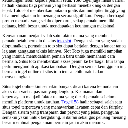
keuntungan lebih kepada pemain setia. Toto togel juga menawarkan
hadiah khusus bagi pemain yang berhasil menebak angka dengan
tepat. Toto slot memberikan putaran gratis dan multiplier tinggi yang
bisa meningkatkan kemenangan secara signifikan. Dengan berbagai
promo menarik yang selalu diperbarui, setiap pemain memiliki
peluang lebih besar untuk mendapatkan keuntungan maksimal.
Kenyamanan menjadi salah satu faktor utama yang membuat
pemain betah bermain di situs
toto slot
. Dengan sistem yang sudah
dioptimalkan, permainan toto slot dapat berjalan dengan lancar tanpa
lag atau gangguan teknis lainnya. Slot Toto juga memiliki tampilan
yang intuitif, memudahkan pemain baru untuk memahami cara
bermain. Situs toto memberikan akses penuh ke berbagai fitur tanpa
perlu mengunduh aplikasi tambahan. Dengan semua keunggulan ini,
bermain togel online di situs toto terasa lebih praktis dan
menyenangkan.
Situs togel online kini semakin banyak dicari karena kemudahan
akses dan variasi pasaran yang lengkap. Keamanan dan
kepercayaan menjadi faktor utama yang dicari pemain sebelum
memilih platform untuk taruhan.
Togel158
hadir sebagai salah satu
situs togel terpercaya yang menawarkan layanan cepat dan fairplay.
Dengan sistem yang transparan dan payout yang jelas, pengguna
semakin yakin untuk bergabung. Hiburan sekaligus peluang menang
besar membuat pengalaman bermain jadi makin menarik.