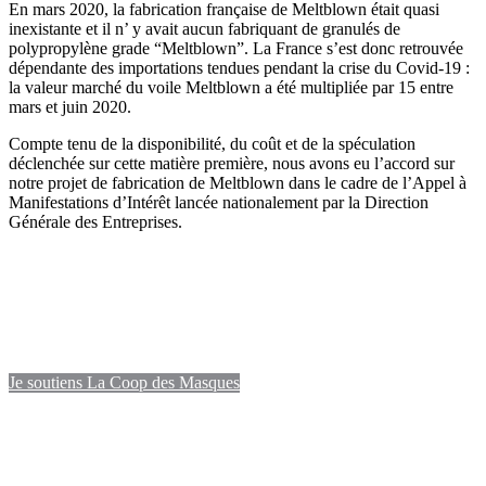
En mars 2020, la fabrication française de Meltblown était quasi
inexistante et il n’ y avait aucun fabriquant de granulés de
polypropylène grade “Meltblown”. La France s’est donc retrouvée
dépendante des importations tendues pendant la crise du Covid-19 :
la valeur marché du voile Meltblown a été multipliée par 15 entre
mars et juin 2020.
Compte tenu de la disponibilité, du coût et de la spéculation
déclenchée sur cette matière première, nous avons eu l’accord sur
notre projet de fabrication de Meltblown dans le cadre de l’Appel à
Manifestations d’Intérêt lancée nationalement par la Direction
Générale des Entreprises.
Je rejoins la coopérative
En prenant 1 des 10 000 parts de la SCIC,
je m’engage dans une entreprise
démocratique et transparente
Je soutiens La Coop des Masques